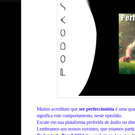
Muitos acreditam que
ser perfeccionista
é uma qua
significa este comportamento, neste episódio.
Escute em sua plataforma preferida de áudio ou dir
Lembramos
aos nossos ouvintes, que estamos parti