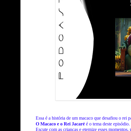
Essa é a história de um macaco que desafiou o rei p
O Macaco e o Rei Jacaré
é o tema deste episódio.
Escute com as crianças e eternize esses momentos, p