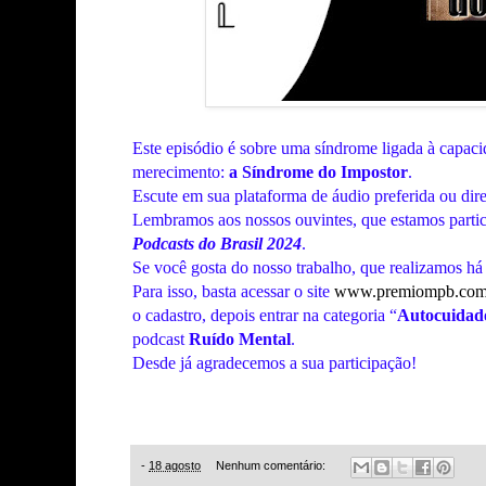
Este episódio
é sobre
uma síndrome ligada à capacid
merecimento:
a Síndrome do Impostor
.
Escute em sua plataforma de áudio preferida ou dir
Lembramos
aos nossos ouvintes, que estamos parti
Podcasts do Brasil 2024
.
Se você gosta do nosso trabalho, que realizamos há
Para isso, basta acessar o site
www.premiompb.com
o cadastro, depois entrar na categoria “
Autocuidad
podcast
Ruído Mental
.
Desde já
agradecemos a sua participação!
-
18 agosto
Nenhum comentário: