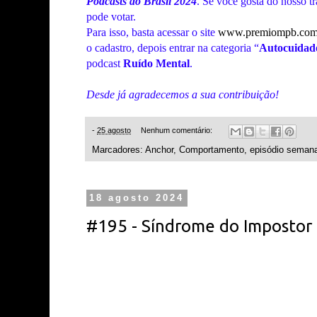
Podcasts do Brasil 2024
. Se você gosta do nosso t
pode votar.
Para isso, basta acessar o site
www.premiompb.com
o cadastro, depois entrar na categoria “
Autocuidad
podcast
Ruído Mental
.
Desde já agradecemos a sua contribuição!
-
25 agosto
Nenhum comentário:
Marcadores:
Anchor
,
Comportamento
,
episódio semana
18 agosto 2024
#195 - Síndrome do Impostor