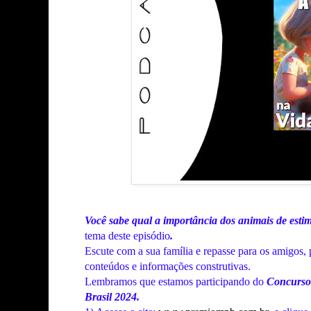
Você sabe qual a importância dos animais de esti
tema deste episódio
.
Escute com a sua família e repasse para os amigos,
conteúdos e informações construtivas.
Lembramos que estamos participando do
Concurso 
Brasil 2024.