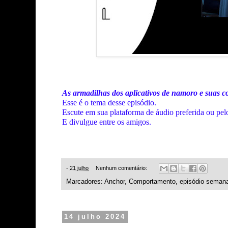
As armadilhas dos aplicativos de namoro e suas 
Esse é o tema desse episódio.
Escute em sua plataforma de áudio preferida ou pel
E divulgue entre os amigos.
-
21 julho
Nenhum comentário:
Marcadores:
Anchor
,
Comportamento
,
episódio semana
14 julho 2024