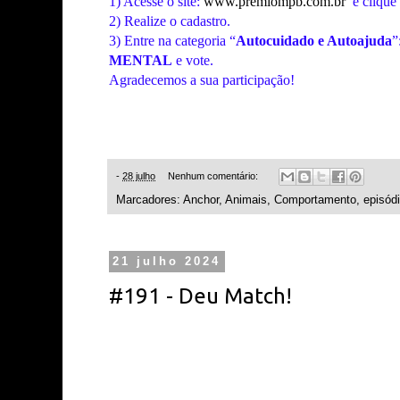
1) Acesse o site:
www.premiompb.com.br
e clique
2) Realize o cadastro.
3) Entre na categoria “
Autocuidado e Autoajuda
”
MENTAL
e vote.
Agradecemos a sua participação!
-
28 julho
Nenhum comentário:
Marcadores:
Anchor
,
Animais
,
Comportamento
,
episód
21 julho 2024
#191 - Deu Match!