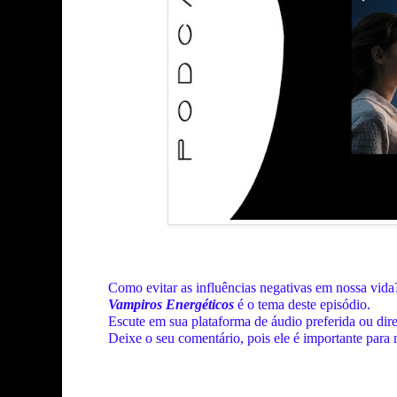
Como evitar as influências negativas em nossa vid
Vampiros Energéticos
é o tema deste episódio.
Escute em sua plataforma de áudio preferida ou dir
Deixe o seu comentário, pois ele é importante para