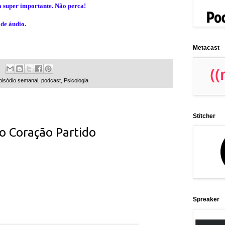
 super importante. Não perca!
de áudio.
Metacast
pisódio semanal
,
podcast
,
Psicologia
Stitcher
o Coração Partido
Spreaker