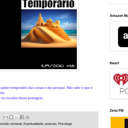
Amazon Mu
Iheart
caráter temporário das coisas e das pessoas. Não sabe o que é
rir.
e no tocador desta postagem.
Zeno FM
pisódio semanal
,
Espiritualidade
,
podcast
,
Psicologia