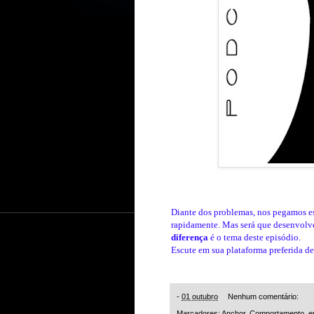
Diante dos problemas, nos pegamos e
rapidamente. Mas será que desenvolve
diferença
é o tema deste episódio.
Escute em sua plataforma preferida de
-
01 outubro
Nenhum comentário:
Marcadores:
Anchor
,
Comportamento
,
e