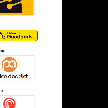
dict
sts