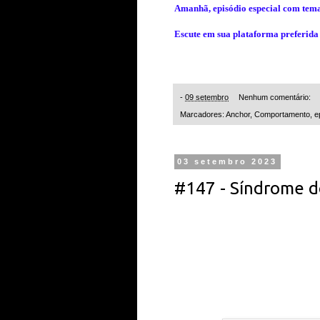
Amanhã, episódio especial com tema
Escute em sua plataforma preferida 
-
09 setembro
Nenhum comentário:
Marcadores:
Anchor
,
Comportamento
,
e
03 setembro 2023
#147 - Síndrome d