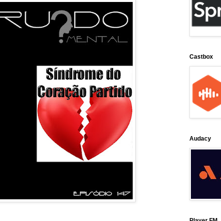
Castbox
Audacy
Player FM