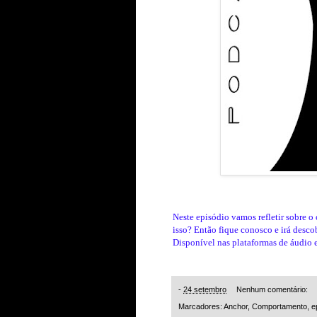
Neste episódio vamos refletir sobre o 
isso? Então fique conosco e irá descob
Disponível nas plataformas de áudio 
-
24 setembro
Nenhum comentário:
Marcadores:
Anchor
,
Comportamento
,
e