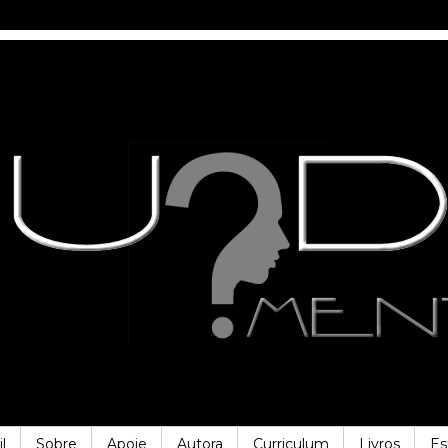
l
Sobre
Apoie
Autora
Curriculum
Livros
Es