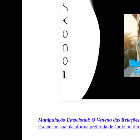
Manipulação Emocional: O Veneno das Relações
Escute em sua plataforma preferida de áudio ou dir