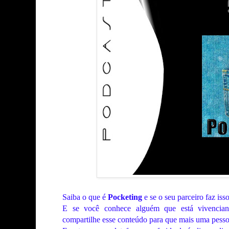
Saiba o que é
Pocketing
e se o seu parceiro faz iss
E se você conhece alguém que está vivenciand
compartilhe esse conteúdo para que mais uma pesso