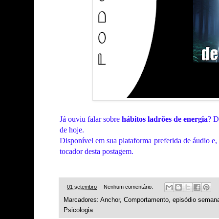
Já ouviu falar sobre
hábitos ladrões de energia
? D
de hoje.
Disponível em sua plataforma preferida de áudio e,
tocador desta postagem.
-
01 setembro
Nenhum comentário:
Marcadores:
Anchor
,
Comportamento
,
episódio semana
Psicologia