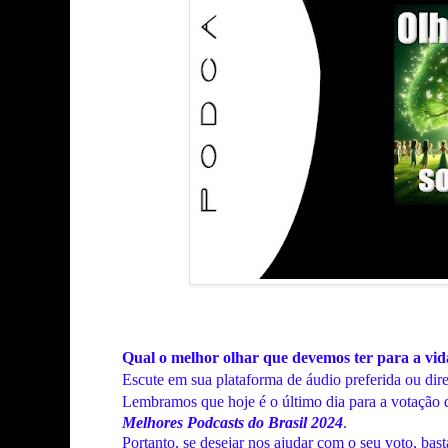
Qual o melhor olhar que devemos ter para a vi
Escute em sua plataforma de áudio preferida ou dir
Lembramos que hoje é o último dia para a votação 
Melhores Podcasts do Brasil 2024
.
Portanto, se desejar nos ajudar com o seu voto, bas