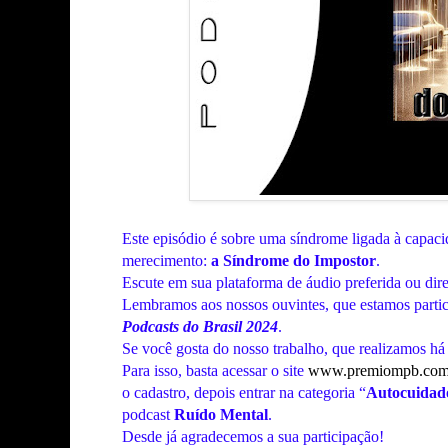
Este episódio
é sobre
uma síndrome ligada à capacid
merecimento:
a Síndrome do Impostor
.
Escute em sua plataforma de áudio preferida ou dir
Lembramos
aos nossos ouvintes, que estamos parti
Podcasts do Brasil 2024
.
Se você gosta do nosso trabalho, que realizamos há
Para isso, basta acessar o site
www.premiompb.com
o cadastro, depois entrar na categoria “
Autocuidad
podcast
Ruído Mental
.
Desde já
agradecemos a sua participação!