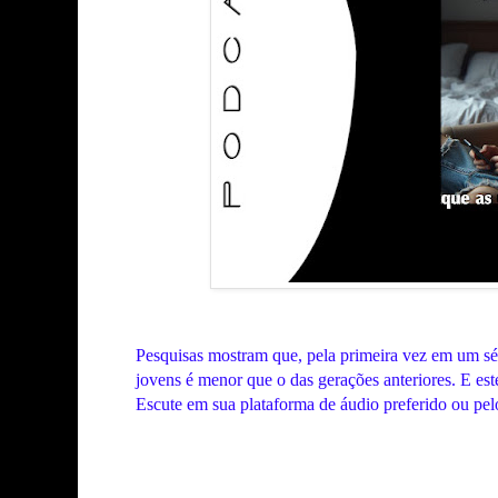
Pesquisas mostram que, pela primeira vez em um sé
jovens é menor que o das gerações anteriores. E est
Escute em sua plataforma de áudio preferido ou pel