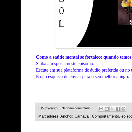
Como a saúde mental se fortalece quando temo
Saiba a resposta neste episódio.
Escute em sua plataforma de áudio preferida ou no 
E não esqueça de enviar para o seu melhor amigo.
-
15 fevereiro
Nenhum comentário:
Marcadores:
Anchor
,
Carnaval
,
Comportamento
,
episó