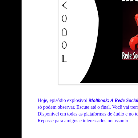
Hoje, episódio explosivo!
Moltbook: A Rede Social
só podem observar. Escute até o final. Você vai tre
Disponível em todas as plataformas de áudio e no t
Repasse para amigos e interessados no assunto.