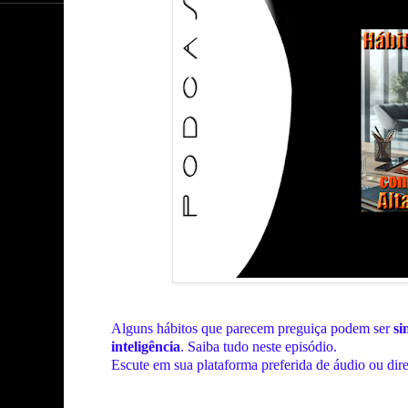
A
lguns
hábitos que parecem preguiça
podem ser
si
inteligência
. Saiba tudo neste episódio.
Escute em sua plataforma preferida de áudio ou dir