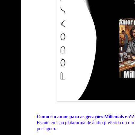
Como é o amor para as gerações Millenials e Z
Escute em sua plataforma de áudio preferida ou dir
postagem.