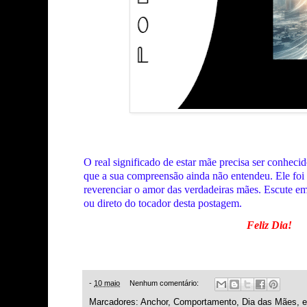
O real significado de estar mãe precisa ser conhecid
que a sua compreensão ainda não entendeu. Ele foi 
reverenciar o amor das verdadeiras mães. Escute em
ou direto do tocador desta postagem.
Feliz Dia!
-
10 maio
Nenhum comentário:
Marcadores:
Anchor
,
Comportamento
,
Dia das Mães
,
e