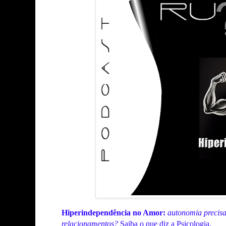
Hiperindependência no Amor:
autonomia precisa
relacionamentos?
Saiba o que diz a Psicologia.