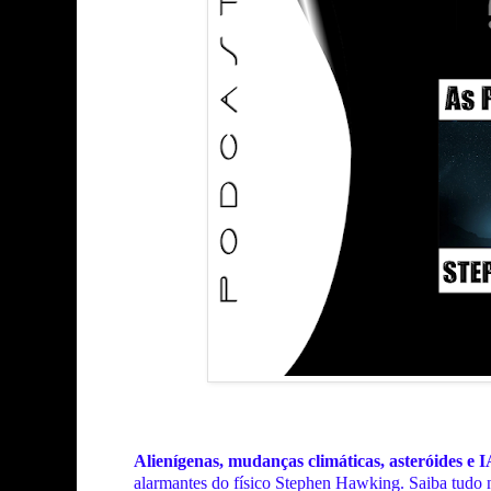
Alienígenas, mudanças climáticas, asteróides e I
alarmantes do físico Stephen Hawking. Saiba tudo 