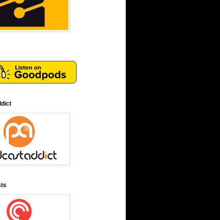
dict
sts