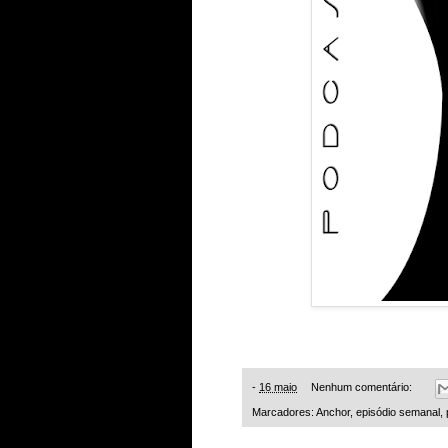
-
16 maio
Nenhum comentário:
Marcadores:
Anchor
,
episódio semanal
,