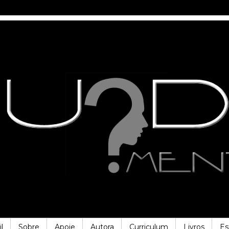
l
Sobre
Apoie
Autora
Curriculum
Livros
Es