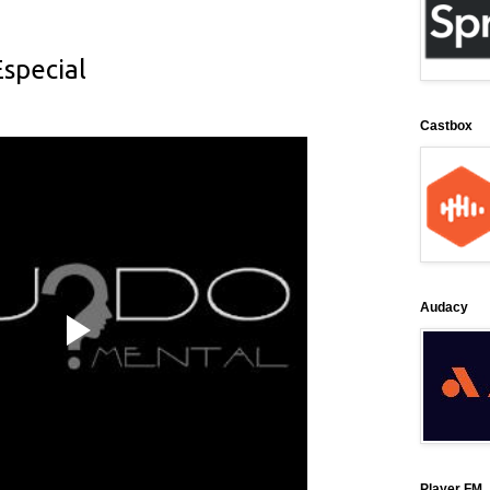
special
Castbox
Audacy
Player FM