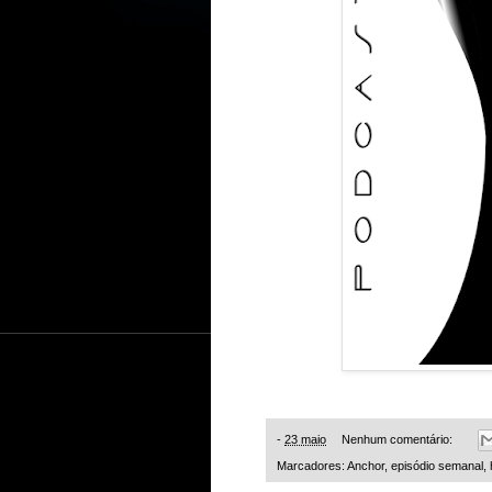
-
23 maio
Nenhum comentário:
Marcadores:
Anchor
,
episódio semanal
,