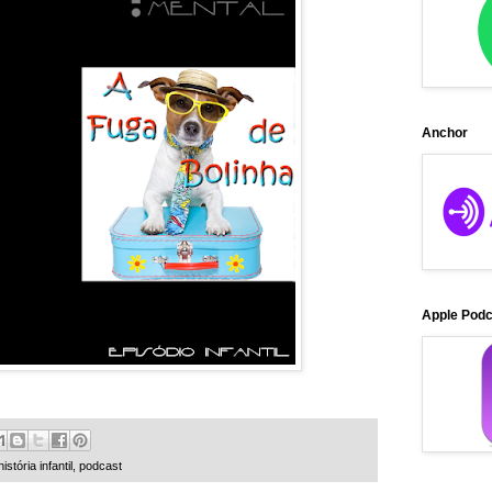
Anchor
Apple Pod
história infantil
,
podcast