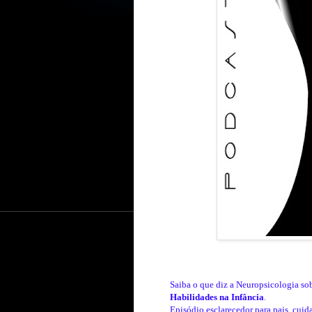
Saiba o que diz a Neuropsicologia so
Habilidades
na Infância
.
Episódio esclarecedor para pais, cuida