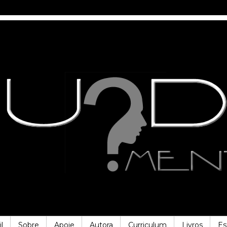
l
Sobre
Apoie
Autora
Curriculum
Livros
Es