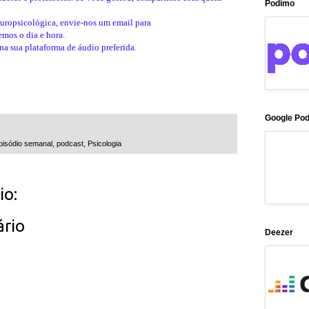
Podimo
europsicológica, envie-nos um email para
mos o dia e hora.
a sua plataforma de áudio preferida.
Google Po
pisódio semanal
,
podcast
,
Psicologia
o:
rio
Deezer