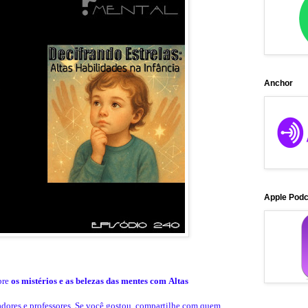
Anchor
Apple Pod
bre
os mistérios e as belezas das mentes com
Altas
dores e professores.
Se você gostou, compartilhe com quem