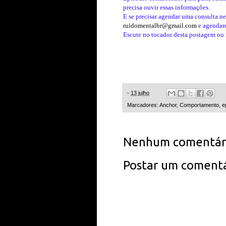
precisa ouvir essas informações.
E se precisar agendar uma consulta n
ruidomentalbr@gmail.com
e agendare
Escute no tocador desta postagem ou n
-
13 julho
Marcadores:
Anchor
,
Comportamento
,
e
Nenhum comentári
Postar um comentá