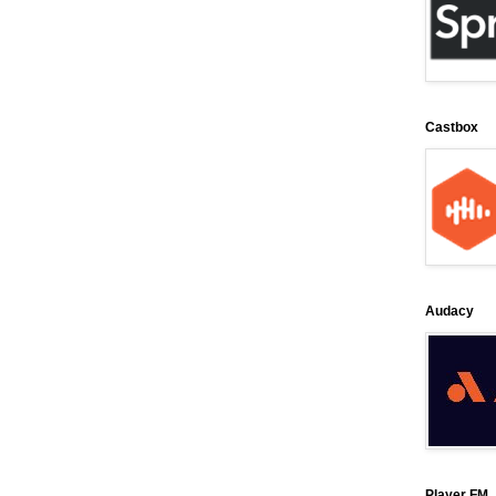
Castbox
Audacy
Player FM