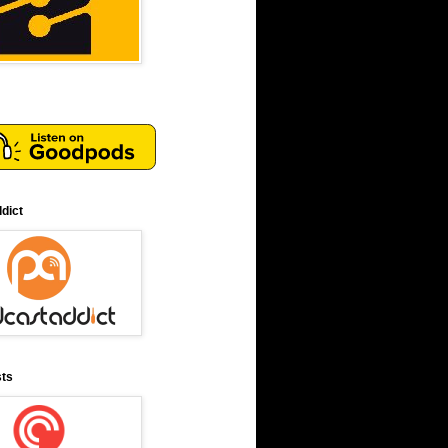
dict
sts