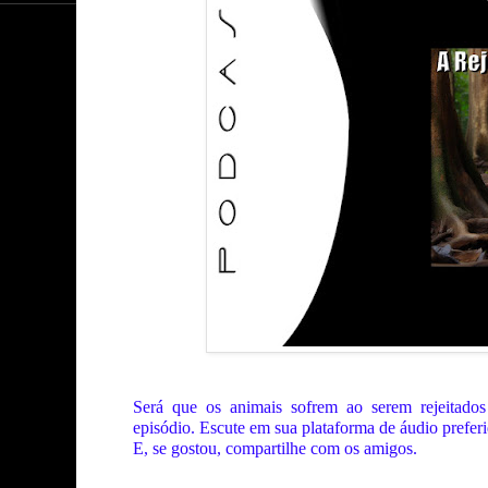
Será que os animais sofrem ao serem rejeitado
episódio. Escute em sua plataforma de áudio prefer
E, se gostou, compartilhe com os amigos.